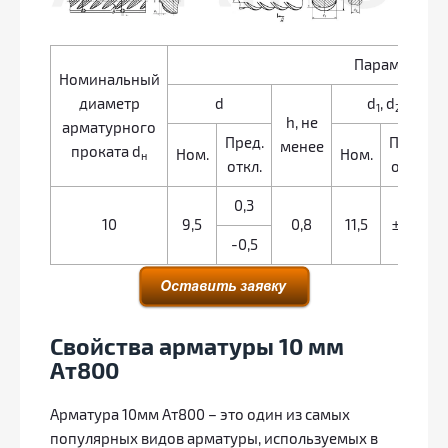
Параметры п
Номинальный
диаметр
d
d
, d
1
2
h, не
арматурного
Пред.
Пред.
менее
проката d
Ном.
Ном.
н
откл.
откл.
0,3
10
9,5
0,8
11,5
± 0,6
-0,5
Свойства арматуры 10 мм
Ат800
Арматура 10мм Ат800 – это один из самых
популярных видов арматуры, используемых в