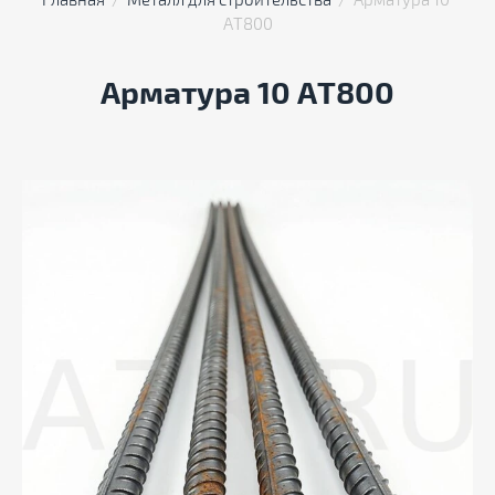
Главная
  /  
Металл для строительства
  /  Арматура 10 
АТ800
Арматура 10 АТ800