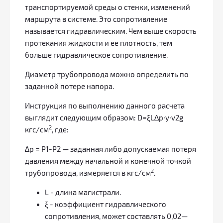
транспортируемой среды о стенки, изменений
маршрута в системе. Это сопротивление
называется гидравлическим. Чем выше скорость
протекания жидкости и ее плотность, тем
больше гидравлическое сопротивление.
Диаметр трубопровода можно определить по
заданной потере напора.
Инструкция по выполнению данного расчета
выглядит следующим образом: D=ξL∆p∙y∙v2g
2
кгс/см
, где:
∆p = P1-Р2 — заданная либо допускаемая потеря
давления между начальной и конечной точкой
2
трубопровода, измеряется в кгс/см
.
L - длина магистрали.
ξ - коэффициент гидравлического
сопротивления, может составлять 0,02—