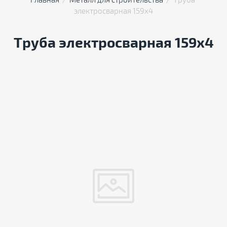
Главная
  /  
Металл для строительства
  /  Труба 
электросварная 159x4
Труба электросварная 159х4