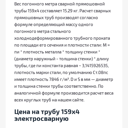
Вес погонного метра сварной прямошовной
трубы 159х4 составляет 15.29 кг. Расчет сварных
прямошовных труб производят согласно
формуле определяющий массу одного
погонного метра стального
холоднодеформированного трубного проката
по площади его сечения и плотности стали: М =
пи * плотность металла * толщину стенки *
(диаметр наружный - толщина стенки) * длину
трубы, где пи константа равная ~ 3,1415926535,
плотность марки стали, по умолчанию Ст.08пс
имеет плотность 7846 г/м³. D и S в мм — диаметр
и толщина стенки трубы соответственно. По
аналогичной формуле производится расчет веса
всех круглых труб на нашем сайте.
Цена на трубу 159х4
электросварную