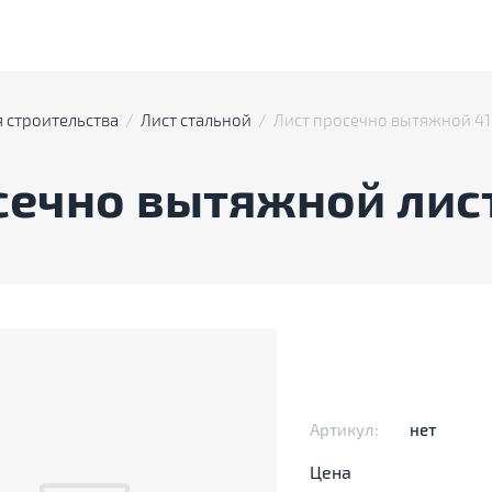
 строительства
  /  
Лист стальной
  /  Лист просечно вытяжной 4
сечно вытяжной лист
Артикул:
нет
Цена