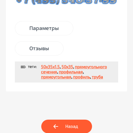
Параметры
Отзывы
теги:
50х35х1.5
,
50х35
,
прямоугольного
сечения
,
профильная
,
прямоугольная
,
профиль
,
труба
Назад