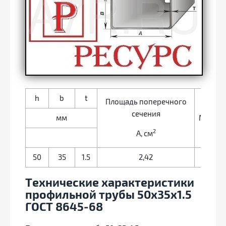
h
b
t
Площадь поперечного
сечения
мм
Масса 1 
2
А, см
50
35
1.5
2,42
1,
Технические характеристики
профильной трубы 50х35х1.5
ГОСТ 8645-68