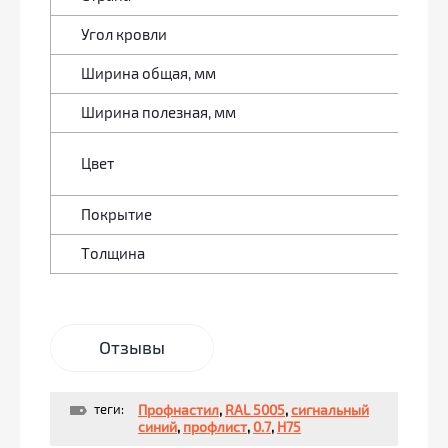
Угол кровли
от
Ширина общая, мм
8
Ширина полезная, мм
7
с
Цвет
с
Покрытие
П
Толщина
0
Отзывы
теги:
Профнастил
,
RAL 5005
,
сигнальный
синий
,
профлист
,
0.7
,
Н75