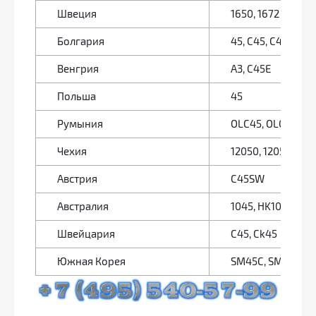
Швеция
1650, 1672
Болгария
45, C45, C45E
Венгрия
A3, C45E
Польша
45
Румыния
OLC45, OLC45q, 
Чехия
12050, 12056
Австрия
C45SW
Австралия
1045, HK1042, K1
Швейцария
C45, Ck45
Южная Корея
SM45C, SM48C