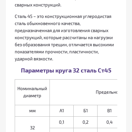
сварных конструкций.
Сталь 45 – это конструкционная углеродистая
сталь обыкновенного качества,
предназначенная для изготовления сварных
конструкций, которые рассчитаны на нагрузки
без образования трещин, отличается высокими
показателями прочности, пластичности,
ударной вязкости.
Параметры круга 32 сталь Ст45
Номинальный
Предельное отк
диаметр
мм
А1
Б1
В1
А
0,1
0,2
0,4
32
± 