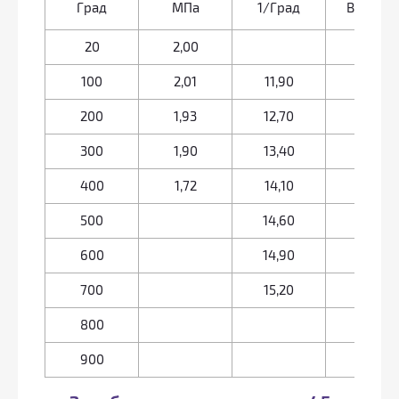
Град
МПа
1/Град
Вт/(м·г
20
2,00
100
2,01
11,90
48
200
1,93
12,70
47
300
1,90
13,40
44
400
1,72
14,10
41
500
14,60
39
600
14,90
36
700
15,20
31
800
27
900
26